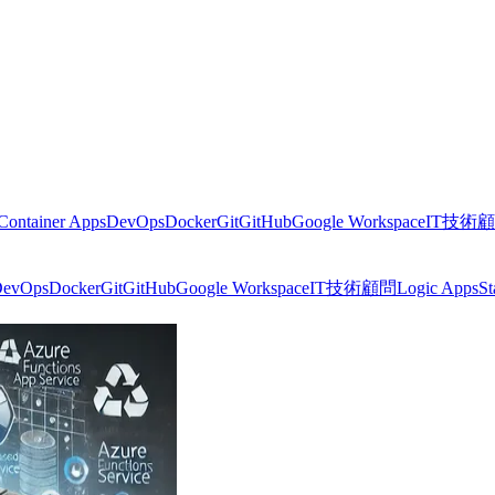
Container Apps
DevOps
Docker
Git
GitHub
Google Workspace
IT技術
evOps
Docker
Git
GitHub
Google Workspace
IT技術顧問
Logic Apps
St