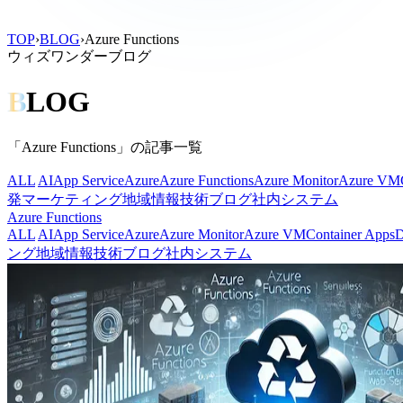
TOP
›
BLOG
›
Azure Functions
ウィズワンダーブログ
B
LOG
「Azure Functions」の記事一覧
ALL
AI
App Service
Azure
Azure Functions
Azure Monitor
Azure VM
発
マーケティング
地域情報
技術ブログ
社内システム
Azure Functions
ALL
AI
App Service
Azure
Azure Monitor
Azure VM
Container Apps
D
ング
地域情報
技術ブログ
社内システム