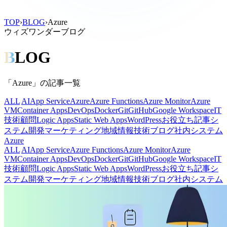
TOP
›
BLOG
›
Azure
ウィズワンダーブログ
B
LOG
「Azure」の記事一覧
ALL
AI
App Service
Azure
Azure Functions
Azure Monitor
Azure
VM
Container Apps
DevOps
Docker
Git
GitHub
Google Workspace
IT
技術顧問
Logic Apps
Static Web Apps
WordPress
お役立ち記事
シ
ステム開発
マーケティング
地域情報
技術ブログ
社内システム
Azure
ALL
AI
App Service
Azure Functions
Azure Monitor
Azure
VM
Container Apps
DevOps
Docker
Git
GitHub
Google Workspace
IT
技術顧問
Logic Apps
Static Web Apps
WordPress
お役立ち記事
シ
ステム開発
マーケティング
地域情報
技術ブログ
社内システム