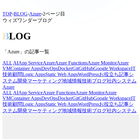
TOP
›
BLOG
›
Azure
›
2ページ目
ウィズワンダーブログ
B
LOG
「Azure」の記事一覧
ALL
AI
App Service
Azure
Azure Functions
Azure Monitor
Azure
VM
Container Apps
DevOps
Docker
Git
GitHub
Google Workspace
IT
技術顧問
Logic Apps
Static Web Apps
WordPress
お役立ち記事
シ
ステム開発
マーケティング
地域情報
技術ブログ
社内システム
Azure
ALL
AI
App Service
Azure Functions
Azure Monitor
Azure
VM
Container Apps
DevOps
Docker
Git
GitHub
Google Workspace
IT
技術顧問
Logic Apps
Static Web Apps
WordPress
お役立ち記事
シ
ステム開発
マーケティング
地域情報
技術ブログ
社内システム