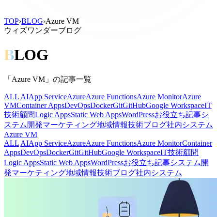
TOP
›
BLOG
›
Azure VM
ウィズワンダーブログ
B
LOG
「Azure VM」の記事一覧
ALL
AI
App Service
Azure
Azure Functions
Azure Monitor
Azure
VM
Container Apps
DevOps
Docker
Git
GitHub
Google Workspace
IT
技術顧問
Logic Apps
Static Web Apps
WordPress
お役立ち記事
シ
ステム開発
マーケティング
地域情報
技術ブログ
社内システム
Azure VM
ALL
AI
App Service
Azure
Azure Functions
Azure Monitor
Container
Apps
DevOps
Docker
Git
GitHub
Google Workspace
IT技術顧問
Logic Apps
Static Web Apps
WordPress
お役立ち記事
システム開
発
マーケティング
地域情報
技術ブログ
社内システム