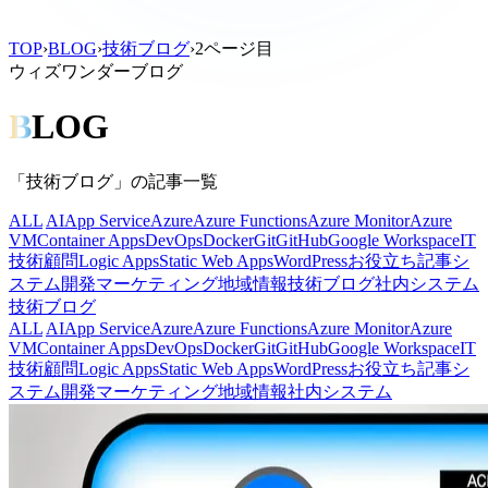
TOP
›
BLOG
›
技術ブログ
›
2ページ目
ウィズワンダーブログ
B
LOG
「技術ブログ」の記事一覧
ALL
AI
App Service
Azure
Azure Functions
Azure Monitor
Azure
VM
Container Apps
DevOps
Docker
Git
GitHub
Google Workspace
IT
技術顧問
Logic Apps
Static Web Apps
WordPress
お役立ち記事
シ
ステム開発
マーケティング
地域情報
技術ブログ
社内システム
技術ブログ
ALL
AI
App Service
Azure
Azure Functions
Azure Monitor
Azure
VM
Container Apps
DevOps
Docker
Git
GitHub
Google Workspace
IT
技術顧問
Logic Apps
Static Web Apps
WordPress
お役立ち記事
シ
ステム開発
マーケティング
地域情報
社内システム