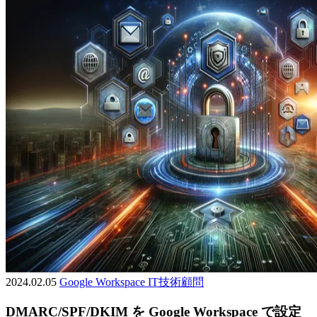
2024.02.05
Google Workspace
IT技術顧問
DMARC/SPF/DKIM を Google Workspace で設定